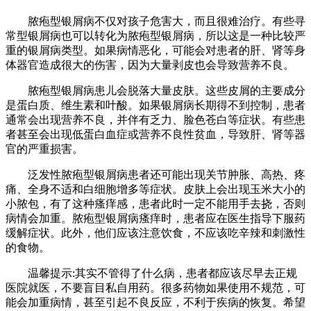
脓疱型银屑病不仅对孩子危害大，而且很难治疗。有些寻
常型银屑病也可以转化为脓疱型银屑病，所以这是一种比较严
重的银屑病类型。如果病情恶化，可能会对患者的肝、肾等身
体器官造成很大的伤害，因为大量剥皮也会导致营养不良。
脓疱型银屑病患儿会脱落大量皮肤。这些皮屑的主要成分
是蛋白质、维生素和叶酸。如果银屑病长期得不到控制，患者
通常会出现营养不良，并伴有乏力、脸色苍白等症状。有些患
者甚至会出现低蛋白血症或营养不良性贫血，导致肝、肾等器
官的严重损害。
泛发性脓疱型银屑病患者还可能出现关节肿胀、高热、疼
痛、全身不适和白细胞增多等症状。皮肤上会出现玉米大小的
小脓包，有了这种瘙痒感，患者此时一定不能用手去挠，否则
病情会加重。脓疱型银屑病瘙痒时，患者应在医生指导下服药
缓解症状。此外，他们应该注意饮食，不应该吃辛辣和刺激性
的食物。
温馨提示:其实不管得了什么病，患者都应该尽早去正规
医院就医，不要盲目私自用药。很多药物如果使用不规范，可
能会加重病情，甚至引起不良反应，不利于疾病的恢复。希望